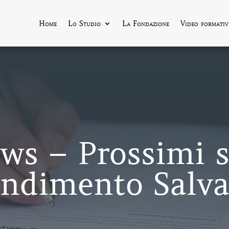
Home
Lo Studio
La Fondazione
Video formativ
ws – Prossimi s
ndimento Salva