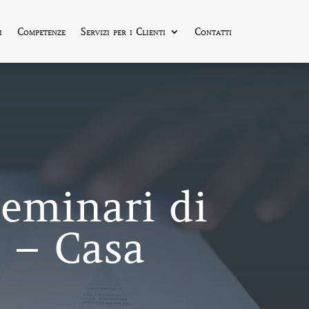
i
Competenze
Servizi per i Clienti
Contatti
eminari di
 – Casa