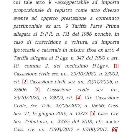
cui tale atto è «
assoggettabile ad imposta
proporzionale di registro come atto diverso
avente ad oggetto prestazione a contenuto
patrimoniale ex art. 9 Tariffa Parte Prima
allegata al D.P.R. n. 131 del 1986 nonchè, in
caso di trascrizione e voltura, ad imposta
ipotecaria e catastale in misura fissa ex artt. 4
Tariffa allegata al D.Lgs. n. 347 del 1990 e art.
10, comma 2, del medesimo D.Lgs.».
[1]
Cassazione civile sez. un., 29/10/2020, n. 23902,
cit.
[2]
Cassazione civile sez. un., 30/11/2006, n.
25506.
[3]
Cassazione civile sez. un.,
29/10/2020, n. 23902, cit.
[4]
Cfr. Cassazione
Civile, Sez. Trib., 23/06/2017, n. 15696; Cass.
Sez. VI, 15 giugno 2016, n. 12377.
[5]
Cass. Civ.
Sez. Tributaria, n. 27575 del 2018; cfr.
anche
Cass. civ. nn. 15693/2017 e 15700/2017.
[6]