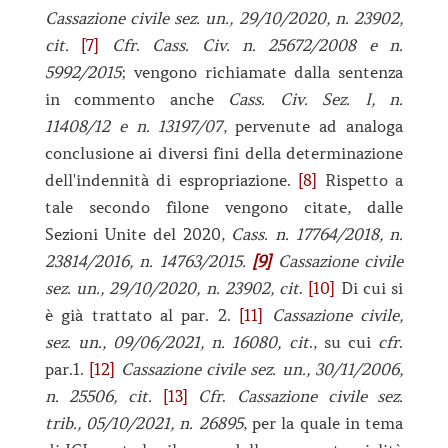
Cassazione civile sez. un., 29/10/2020, n. 23902,
cit.
[7]
Cfr
.
Cass. Civ. n. 25672/2008 e n.
5992/2015
; vengono richiamate dalla sentenza
in commento anche
Cass. Civ. Sez. I, n.
11408/12 e n. 13197/07
, pervenute ad analoga
conclusione ai diversi fini della determinazione
dell'indennità di espropriazione.
[8]
Rispetto a
tale secondo filone vengono citate, dalle
Sezioni Unite del 2020,
Cass. n. 17764/2018, n.
23814/2016, n. 14763/2015.
[9]
Cassazione civile
sez. un., 29/10/2020, n. 23902, cit
.
[10]
Di cui si
è già trattato al par. 2.
[11]
Cassazione civile,
sez. un., 09/06/2021, n. 16080, cit
., su cui
cfr
.
par.1.
[12]
Cassazione civile sez. un., 30/11/2006,
n. 25506, cit.
[13]
Cfr
.
Cassazione civile sez.
trib., 05/10/2021, n. 26895
, per la quale in tema