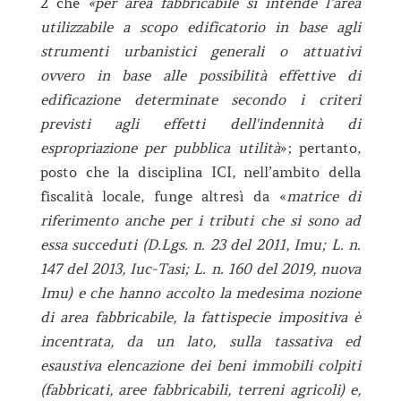
2 che
«per area fabbricabile si intende l’area
utilizzabile a scopo edificatorio in base agli
strumenti urbanistici generali o attuativi
ovvero in base alle possibilità effettive di
edificazione determinate secondo i criteri
previsti agli effetti dell'indennità di
espropriazione per pubblica utilità
»; pertanto,
posto che la disciplina ICI, nell’ambito della
fiscalità locale, funge altresì da «
matrice di
riferimento anche per i tributi che si sono ad
essa succeduti (D.Lgs. n. 23 del 2011, Imu; L. n.
147 del 2013, Iuc-Tasi; L. n. 160 del 2019, nuova
Imu) e che hanno accolto la medesima nozione
di area fabbricabile, la fattispecie impositiva è
incentrata, da un lato, sulla tassativa ed
esaustiva elencazione dei beni immobili colpiti
(fabbricati, aree fabbricabili, terreni agricoli) e,