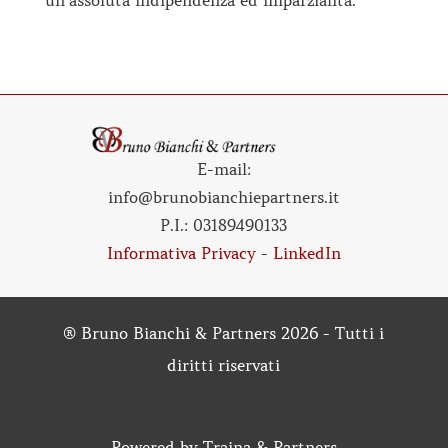
un’assoluta indipendenza ed imparzialità.
E-mail:
info@brunobianchiepartners.it
P.I.:
03189490133
Informativa Privacy
-
LinkedIn
® Bruno Bianchi & Partners 2026 - Tutti i
diritti riservati
Powered by
Traina & Partners