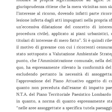
giurisprudenza ritiene che la mera vicinitas non sia
l’interesse al ricorso, dovendo infatti parte ricor
lesione inferta dagli atti impugnati nella propria sf
un’eccessiva dilatazione del concetto di intere
procedura civile), applicato ai piani urbanistici
titolari di interesse di mero fatto”. Si è quindi r
il motivo di gravame con cui i ricorrenti censuran
stato sottoposto a Valutazione Ambientale Strategi
punto, che l’Amministrazione comunale, nella del
quo, ha espressamente rilevato la conformità del P
escludendo pertanto la necessità di assoggetta
l’approvazione del Piano Attuativo oggetto di co
quanto non preceduta dall’esame di impatto paesi
N.T.A. del Piano Territoriale Paesistico Lombardo 
in quanto, a norma di quanto espressamente stat
“nelle aree assoggettate a specifica tutela paesaggi