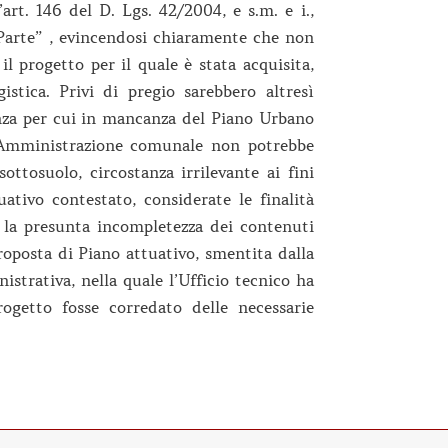
l’art. 146 del D. Lgs. 42/2004, e s.m. e i.,
e Parte” , evincendosi chiaramente che non
il progetto per il quale è stata acquisita,
istica. Privi di pregio sarebbero altresì
anza per cui in mancanza del Piano Urbano
 l’Amministrazione comunale non potrebbe
sottosuolo, circostanza irrilevante ai fini
ativo contestato, considerate le finalità
; la presunta incompletezza dei contenuti
proposta di Piano attuativo, smentita dalla
istrativa, nella quale l’Ufficio tecnico ha
rogetto fosse corredato delle necessarie