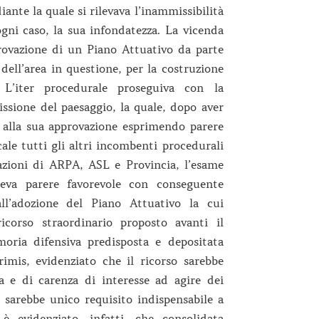
ante la quale si rilevava l’inammissibilità
ogni caso, la sua infondatezza. La vicenda
provazione di un Piano Attuativo da parte
dell’area in questione, per la costruzione
 L’iter procedurale proseguiva con la
ssione del paesaggio, la quale, dopo aver
a alla sua approvazione esprimendo parere
cale tutti gli altri incombenti procedurali
vazioni di ARPA, ASL e Provincia, l’esame
eva parere favorevole con conseguente
 all’adozione del Piano Attuativo la cui
icorso straordinario proposto avanti il
oria difensiva predisposta e depositata
rimis, evidenziato che il ricorso sarebbe
va e di carenza di interesse ad agire dei
 sarebbe unico requisito indispensabile a
è evidenziato, infatti, che consolidata