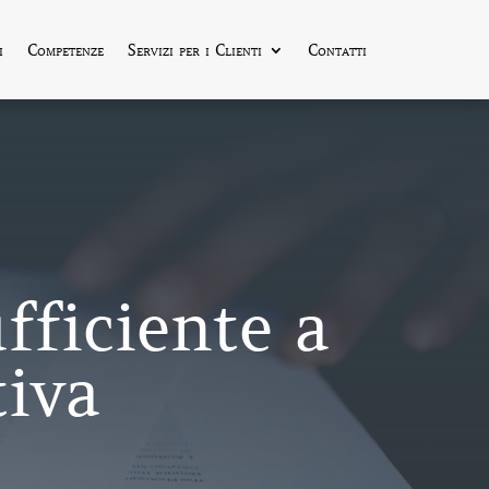
i
Competenze
Servizi per i Clienti
Contatti
fficiente a
iva