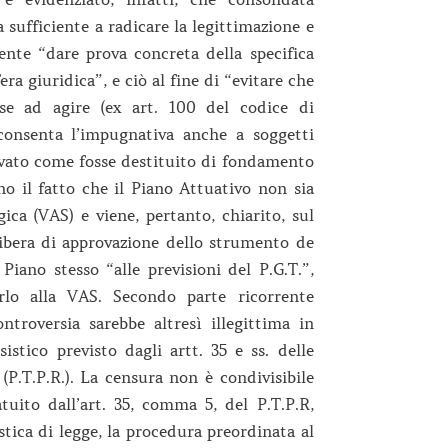
 sufficiente a radicare la legittimazione e
rente “dare prova concreta della specifica
era giuridica”, e ciò al fine di “evitare che
sse ad agire (ex art. 100 del codice di
, consenta l’impugnativa anche a soggetti
ilevato come fosse destituito di fondamento
o il fatto che il Piano Attuativo non sia
ca (VAS) e viene, pertanto, chiarito, sul
ibera di approvazione dello strumento de
iano stesso “alle previsioni del P.G.T.”,
rlo alla VAS. Secondo parte ricorrente
ntroversia sarebbe altresì illegittima in
stico previsto dagli artt. 35 e ss. delle
(P.T.P.R.). La censura non è condivisibile
uito dall’art. 35, comma 5, del P.T.P.R,
stica di legge, la procedura preordinata al