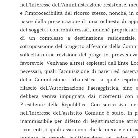
nell’interesse dell’Amministrazione resistente, medi
e l’improcedibilità del ricorso stesso, nonché, in 
nasce dalla presentazione di una richiesta di ap
dei soggetti controinteressati, nonché proprietari 
di un complesso a destinazione residenziale.
sottoposizione del progetto all’esame della Commi
sollecitato una revisione del progetto, provvedev
favorevole. Venivano altresì espletati dall’Ente Lo
necessari, quali l’acquisizione di pareri ed osser
della Commissione Urbanistica la quale esprim
rilascio dell’Autorizzazione Paesaggistica, sino
delibera veniva impugnata dai ricorrenti con r
Presidente della Repubblica. Con successiva mem
nell’interesse dell’assistito Comune è stato, in p
inammissibile per difetto di legittimazione atti
ricorrenti, i quali assumono che la mera vicinitas
fondare la propria legittimazione ad agire. Si 