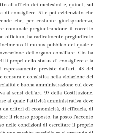
tto all'ufficio dei medesimi e, quindi, sul
ca di consigliere. Si è poi evidenziato che
vicende che, per costante giurisprudenza,
ere comunale pregiudicandone il corretto
ad officium, ha radicalmente pregiudicato
nvincimento il munus pubblico del quale è
nvocazione dell’organo consiliare. Ciò ha
tti propri dello status di consigliere e la
à espressamente previste dall’art. 43 del
 censura è consistita nella violazione del
rzialità e buona amministrazione cui deve
a ai sensi dell’art. 97 della Costituzione,
base aI quale l’attività amministrativa deve
 da criteri di economicità, di efficacia, di
liere il ricorso proposto, ha posto l’accento
o nelle condizioni di esercitare il proprio
iò non sarebbe possibile se si pretende di