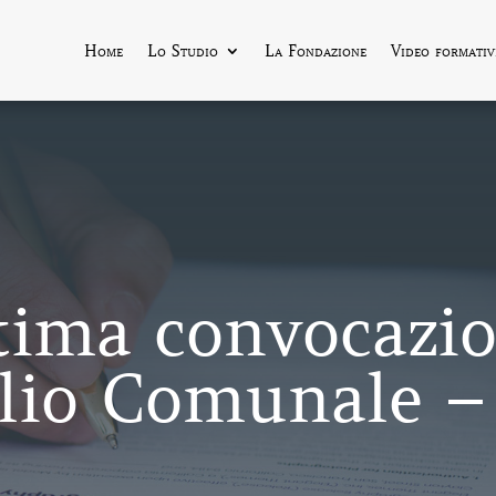
Home
Lo Studio
La Fondazione
Video formativ
ttima convocazi
lio Comunale – 