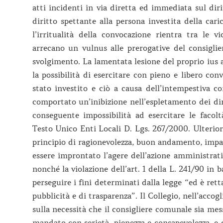
atti incidenti in via diretta ed immediata sul diri
diritto spettante alla persona investita della cari
l’irritualità della convocazione rientra tra le 
arrecano un vulnus alle prerogative del consigli
svolgimento. La lamentata lesione del proprio ius 
la possibilità di esercitare con pieno e libero co
stato investito e ciò a causa dell’intempestiva co
comportato un’inibizione nell’espletamento dei diri
conseguente impossibilità ad esercitare le facolt
Testo Unico Enti Locali D. Lgs. 267/2000. Ulteriore
principio di ragionevolezza, buon andamento, impa
essere improntato l’agere dell’azione amministrativ
nonché la violazione dell’art. 1 della L. 241/90 in 
perseguire i fini determinati dalla legge “ed è retta
pubblicità e di trasparenza”. Il Collegio, nell’accog
sulla necessità che il consigliere comunale sia mess
mandato con serietà, pienezza e consapevolezza, e c